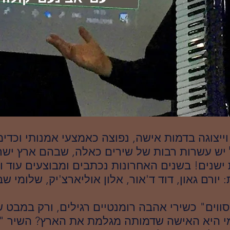
יצוגה בדמות אישה, נפוצה כאמצעי אמנותי וכדימ
 יש עשרות רבות של שירים כאלה, שבהם ארץ ישר
 ישנים! בשנים האחרונות נכתבים ומבוצעים עוד וע
יורם גאון, דוד ד'אור, אלון אוליארצ'יק, שלומי שבן
וים" כשירי אהבה רומנטיים רגילים, ורק במבט ש
י היא האישה שדמותה מגלמת את הארץ? השיר "ז