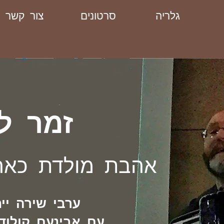
גלריה
סרטונים
צור קשר
זמר ל
אהבת מולדת כא
ערבי שירה ייח
עם אבינעם קולודנ