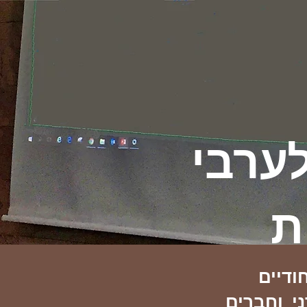
ערבי
ת
ודיים
י וחברים