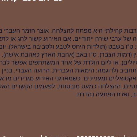
בות קהילתי היא מפתח להצלחה. אוצר הזמר העברי מ
של ערבי שירה ייחודיים. אם האירוע קשור לחג או לתא
: ט"ו בשבט (תולדות היחס לטבע ולסביבה בישראל), יו
בין (דמות הצבר), ט"ו באב (אהבת הארץ כאהבת אישה), ו
וטיולים), או ליום הולדת של אחד המשתתפים אפשר לבח
חביב (לדוגמה: הימאות העברית, הרועה העברי, בניין וב
קטואליים ומעניינים. כשמארגני האירוע מגדירים מרא
טיים, ההצלחה כמעט מובטחת. לפעמים הקשרים האלה
, ואז זו הפתעה נהדרת.