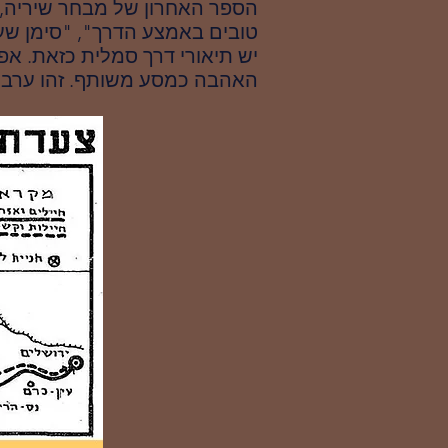
הספר האחרון של מבחר שיריה, ו
טובים באמצע הדרך", "סימן שעוד
יש תיאורי דרך סמלית כזאת. אפ
האהבה כמסע משותף. זהו ערב שי